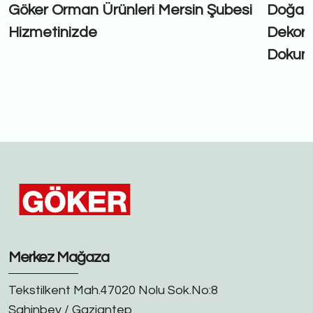
Göker Orman Ürünleri Mersin Şubesi
Doğal v
Hizmetinizde
Dekor
Dokunu
Merkez Mağaza
Tekstilkent Mah.47020 Nolu Sok.No:8
Şahinbey / Gaziantep