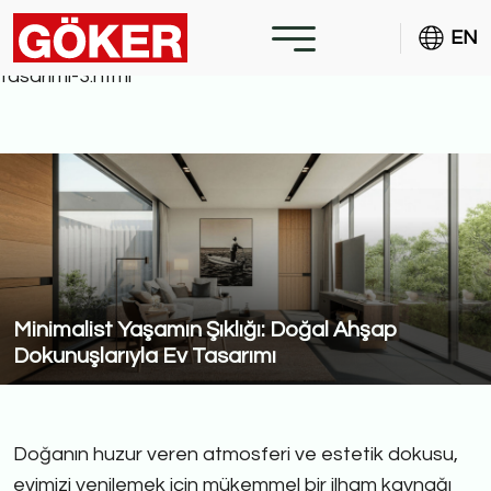
https://www.gokerorm.com.tr/haber/minimalist-
EN
yasamin-sikligi-dogal-ahsap-dokunuslariyla-ev-
tasarimi-3.html
Minimalist Yaşamın Şıklığı: Doğal Ahşap
Dokunuşlarıyla Ev Tasarımı
Doğanın huzur veren atmosferi ve estetik dokusu,
evimizi yenilemek için mükemmel bir ilham kaynağı